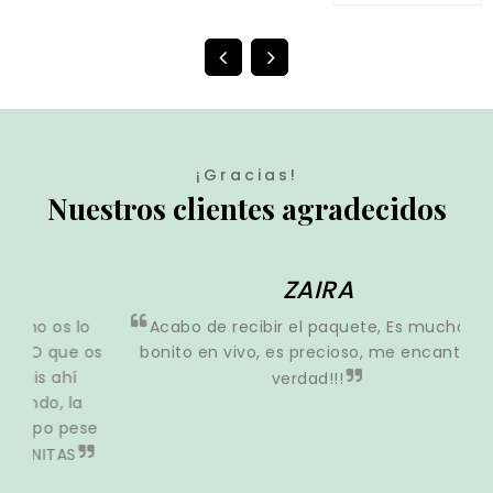
¡Gracias!
Nuestros clientes agradecidos
ZAIRA
 lo
Acabo de recibir el paquete, Es mucho más
e os
bonito en vivo, es precioso, me encanta de
ex
í
verdad!!!
la
M
pese
per
a m
AS